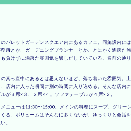
くのパレットガーデンスクエア内にあるカフェ。同施設内に
事務所とか、ガーデニングプランナーとか、とにかく洒落た
ェも負けずに洒落た雰囲気を醸しだしていている。名前の通
街の真っ直中にあるとは思えないほど、落ち着いた雰囲気。
り、店内に入った瞬間に別の時間に入り込める。そんな店内
ルが３席×３、２席×４。ソファテーブルが４席×２。
メニューは11:30〜15:00。メインの料理にスープ、グリ
てくる。ボリュームはそんなに多くないが、ゆっくりと会話
良い。