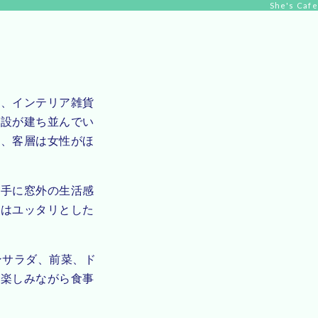
She's Cafe
は、インテリア雑貨
施設が建ち並んでい
り、客層は女性がほ
上手に窓外の生活感
にはユッタリとした
ーンサラダ、前菜、ド
を楽しみながら食事