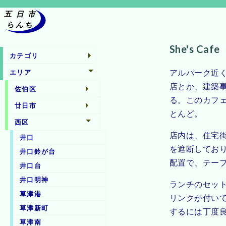
She's Cafe
カテゴリ
アルパーク近
エリア
店とか、建築
佐伯区
る。このカフ
廿日市
とんど。
西区
店内は、住宅
井口
を遮断してお
井口鈴が台
配置で、テーブ
井口台
井口明神
ランチのセット
草津港
リンクが付い
草津新町
するには丁度
草津南