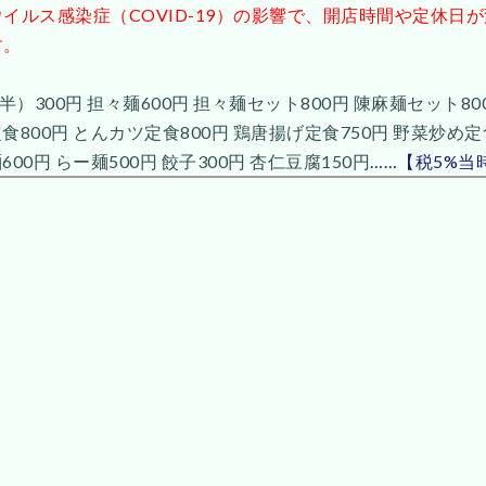
イルス感染症（COVID-19）の影響で、開店時間や定休日
す。
半）300円 担々麺600円 担々麺セット800円 陳麻麺セット8
定食800円 とんカツ定食800円 鶏唐揚げ定食750円 野菜炒め定
600円 らー麺500円 餃子300円 杏仁豆腐150円
……【税5%当