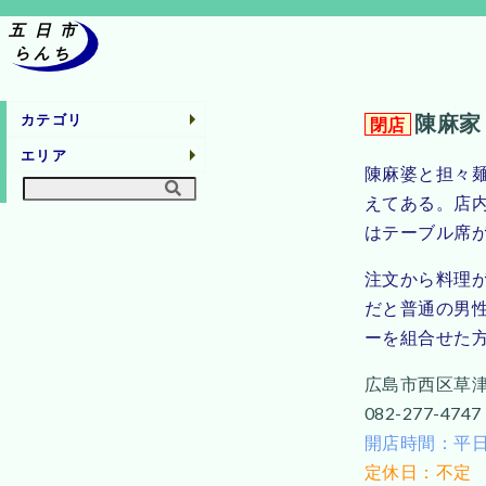
陳麻家
カテゴリ
閉店
エリア
陳麻婆と担々
えてある。店
はテーブル席が
注文から料理
だと普通の男
ーを組合せた
広島市西区草津南
082-277-4747
開店時間：平日11:3
定休日：不定