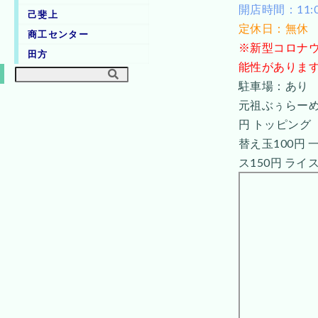
開店時間：11:00-
己斐上
定休日：無休
商工センター
※新型コロナウ
田方
能性がありま
駐車場：あり
元祖ぶぅらーめん
円 トッピング
替え玉100円 
ス150円 ライ