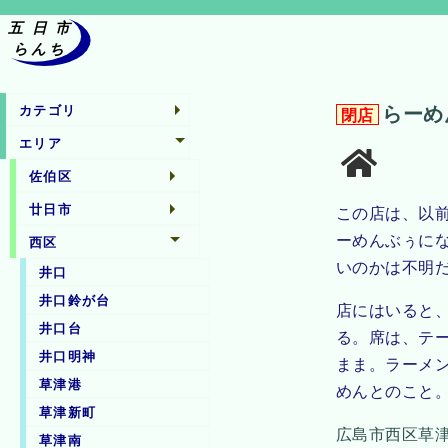
らーめ
カテゴリ
閉店
エリア
佐伯区
廿日市
この店は、以
ーめんぶぅに
西区
いのかは不明
井口
井口鈴が台
店にはいると
井口台
る。席は、テ
井口明神
まま。ラーメ
草津港
めんとのこと
草津新町
広島市西区草津新
草津南