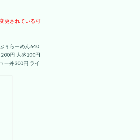
が変更されている可
ぶぅらーめん640
00円 大盛100円
ュー丼300円 ライ