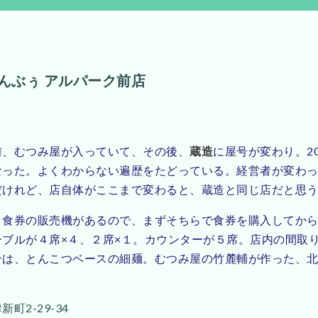
んぶぅ アルパーク前店
前、むつみ屋が入っていて、その後、
蔵造
に屋号が変わり。2
なった。よくわからない遍歴をたどっている。経営者が変わ
だけれど、店自体がここまで変わると、蔵造と同じ店だと思
、食券の販売機があるので、まずそちらで食券を購入してか
ーブルが４席×４、２席×１。カウンターが５席。店内の間取
ンは、とんこつベースの細麺。むつみ屋の竹麓輔が作った、
。
町2-29-34