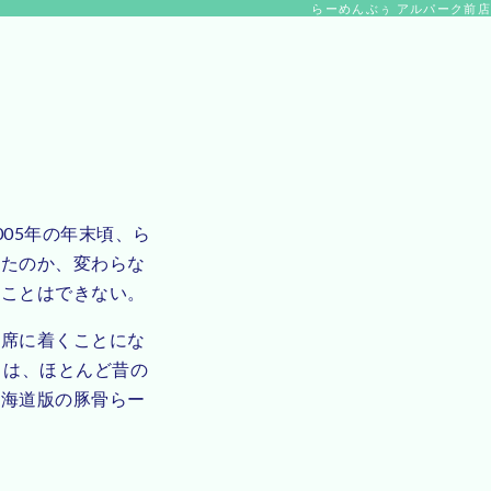
らーめんぶぅ アルパーク前店
005年の年末頃、ら
ったのか、変わらな
うことはできない。
ら席に着くことにな
りは、ほとんど昔の
北海道版の豚骨らー