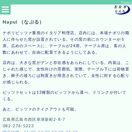
Napul
Napul
（なぷる）
カテゴリ
ナポリピッツァ重視のイタリア料理店。店内には、本場ナポリの職
エリア
人に作らせた窯が設置されている。その窯の前にカウンターが５
席。広めのスペースに、テーブルが24席。テーブル席は、客の人
数にあわせて、自由に配置できるようにしてある。
店内は、大きな窯がデンと存在感をあらわにしている。内装は、こ
じゃれた感じで、女性向けの雰囲気。実際、テーブル下には荷物置
き、椅子の後ろには鞄置きが用意されていて、女性に対する心配り
が感じられる。
ピッツァセットは13種類のピッツァから選べ、ドリンクが付いて
くる。
あと、ピッツァのテイクアウトも可能。
広島県広島市西区草津新町2-8-7
082-276-5223